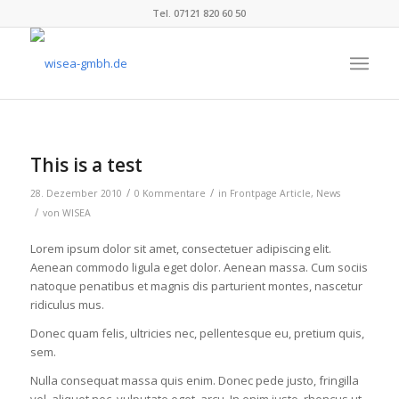
Tel. 07121 820 60 50
This is a test
/
/
28. Dezember 2010
0 Kommentare
in
Frontpage Article
,
News
/
von
WISEA
Lorem ipsum dolor sit amet, consectetuer adipiscing elit.
Aenean commodo ligula eget dolor. Aenean massa. Cum sociis
natoque penatibus et magnis dis parturient montes, nascetur
ridiculus mus.
Donec quam felis, ultricies nec, pellentesque eu, pretium quis,
sem.
Nulla consequat massa quis enim. Donec pede justo, fringilla