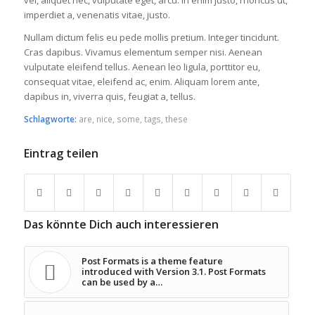
vel, aliquet nec, vulputate eget, arcu. In enim justo, rhoncus ut,
imperdiet a, venenatis vitae, justo.
Nullam dictum felis eu pede mollis pretium. Integer tincidunt.
Cras dapibus. Vivamus elementum semper nisi. Aenean
vulputate eleifend tellus. Aenean leo ligula, porttitor eu,
consequat vitae, eleifend ac, enim. Aliquam lorem ante,
dapibus in, viverra quis, feugiat a, tellus.
Schlagworte:
are
,
nice
,
some
,
tags
,
these
Eintrag teilen
Das könnte Dich auch interessieren
Post Formats is a theme feature
introduced with Version 3.1. Post Formats
can be used by a…